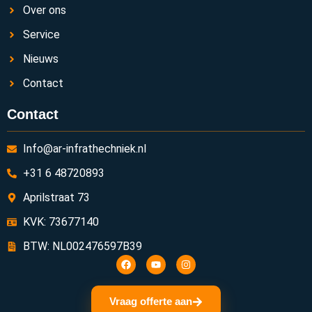
Over ons
Service
Nieuws
Contact
Contact
Info@ar-infrathechniek.nl
+31 6 48720893
Aprilstraat 73
KVK: 73677140
BTW: NL002476597B39
Vraag offerte aan