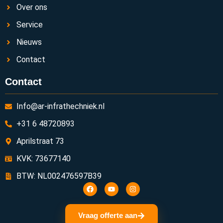
Over ons
Service
Nieuws
Contact
Contact
Info@ar-infrathechniek.nl
+31 6 48720893
Aprilstraat 73
KVK: 73677140
BTW: NL002476597B39
Vraag offerte aan