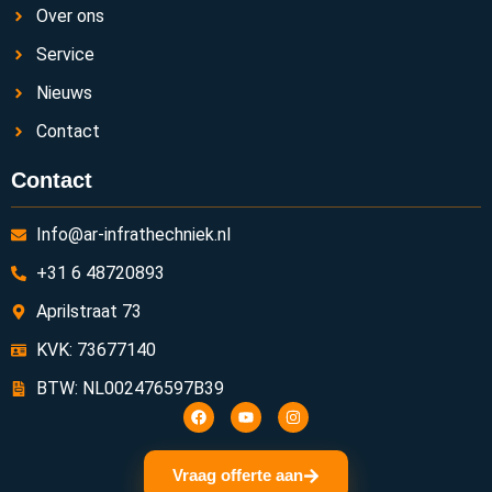
Over ons
Service
Nieuws
Contact
Contact
Info@ar-infrathechniek.nl
+31 6 48720893
Aprilstraat 73
KVK: 73677140
BTW: NL002476597B39
Vraag offerte aan