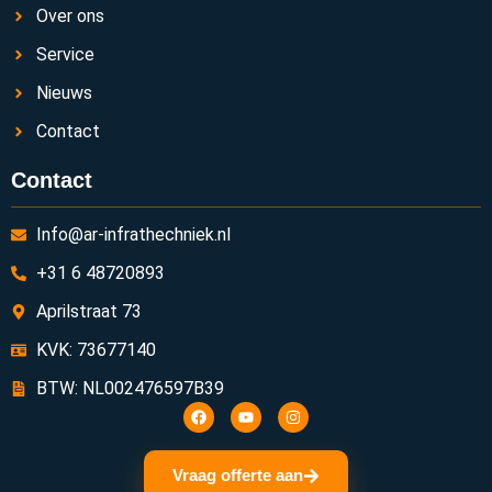
Over ons
Service
Nieuws
Contact
Contact
Info@ar-infrathechniek.nl
+31 6 48720893
Aprilstraat 73
KVK: 73677140
BTW: NL002476597B39
Vraag offerte aan