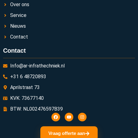
Over ons
Service
Nieuws
Contact
Contact
Info@ar-infrathechniek.nl
+31 6 48720893
Aprilstraat 73
KVK: 73677140
BTW: NL002476597B39
Vraag offerte aan