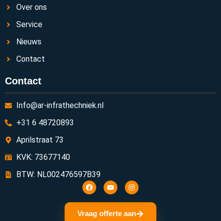
Over ons
Service
Nieuws
Contact
Contact
Info@ar-infrathechniek.nl
+31 6 48720893
Aprilstraat 73
KVK: 73677140
BTW: NL002476597B39
Vraag offerte aan