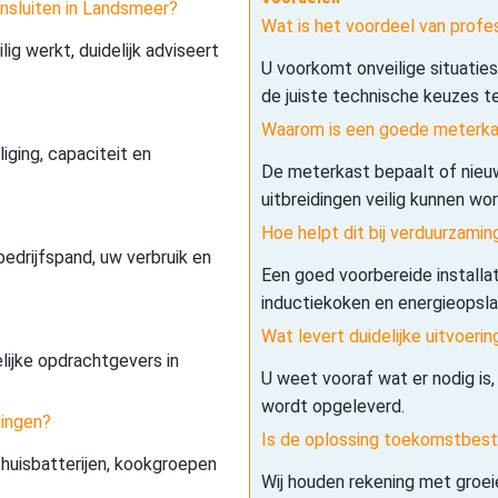
ansluiten in Landsmeer?
Wat is het voordeel van profe
lig werkt, duidelijk adviseert
U voorkomt onveilige situatie
de juiste technische keuzes t
Waarom is een goede meterkas
iging, capaciteit en
De meterkast bepaalt of nieuw
uitbreidingen veilig kunnen wo
Hoe helpt dit bij verduurzamin
edrijfspand, uw verbruik en
Een goed voorbereide installa
inductiekoken en energieopslag 
Wat levert duidelijke uitvoerin
elijke opdrachtgevers in
U weet vooraf wat er nodig is,
wordt opgeleverd.
dingen?
Is de oplossing toekomstbes
 thuisbatterijen, kookgroepen
Wij houden rekening met groe