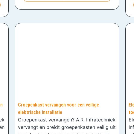
en
Groepenkast vervangen voor een veilige
El
elektrische installatie
to
iek
Groepenkast vervangen? A.R. Infratechniek
El
en
vervangt en breidt groepenkasten veilig uit
In