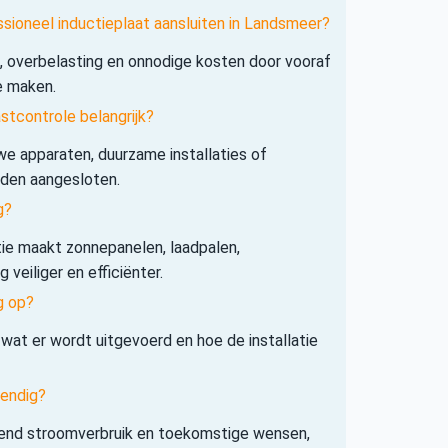
ssioneel inductieplaat aansluiten in Landsmeer?
s, overbelasting en onnodige kosten door vooraf
e maken.
tcontrole belangrijk?
e apparaten, duurzame installaties of
rden aangesloten.
g?
tie maakt zonnepanelen, laadpalen,
veiliger en efficiënter.
g op?
 wat er wordt uitgevoerd en hoe de installatie
tendig?
iend stroomverbruik en toekomstige wensen,