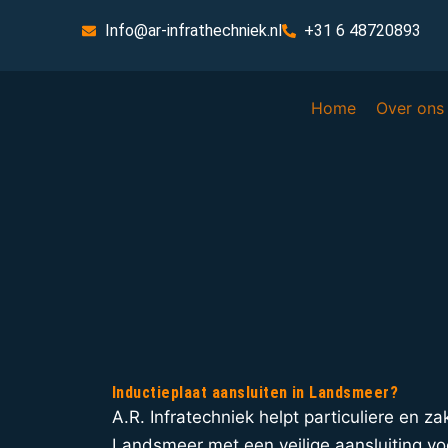
Info@ar-infrathechniek.nl
+31 6 48720893
Home
Over ons
Inductieplaat aansluiten in Landsmeer?
A.R. Infratechniek helpt particuliere en zak
Landsmeer met een veilige aansluiting voo