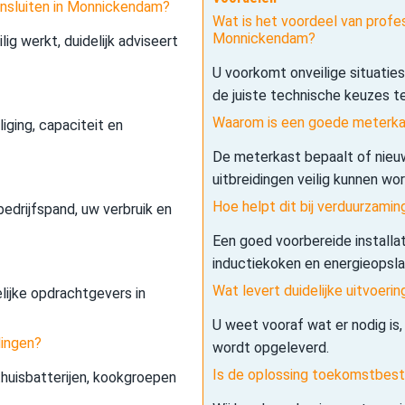
ansluiten in Monnickendam?
Wat is het voordeel van profes
Monnickendam?
lig werkt, duidelijk adviseert
U voorkomt onveilige situatie
de juiste technische keuzes t
Waarom is een goede meterkas
iging, capaciteit en
De meterkast bepaalt of nieuw
uitbreidingen veilig kunnen wo
Hoe helpt dit bij verduurzamin
edrijfspand, uw verbruik en
Een goed voorbereide installa
inductiekoken en energieopslag 
Wat levert duidelijke uitvoerin
elijke opdrachtgevers in
U weet vooraf wat er nodig is,
dingen?
wordt opgeleverd.
Is de oplossing toekomstbes
 thuisbatterijen, kookgroepen