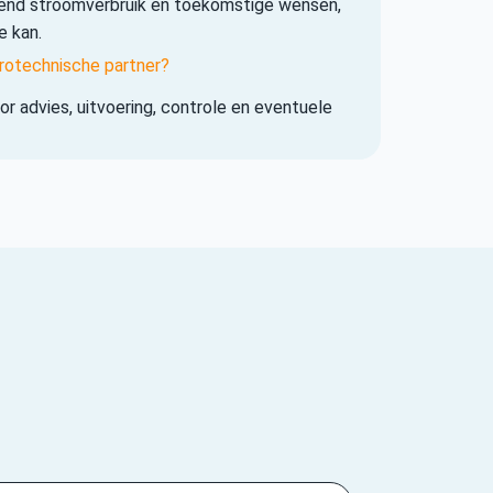
iend stroomverbruik en toekomstige wensen,
e kan.
rotechnische partner?
r advies, uitvoering, controle en eventuele