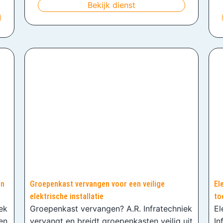
Bekijk dienst
en
Groepenkast vervangen voor een veilige
El
elektrische installatie
to
iek
Groepenkast vervangen? A.R. Infratechniek
El
en
vervangt en breidt groepenkasten veilig uit
In