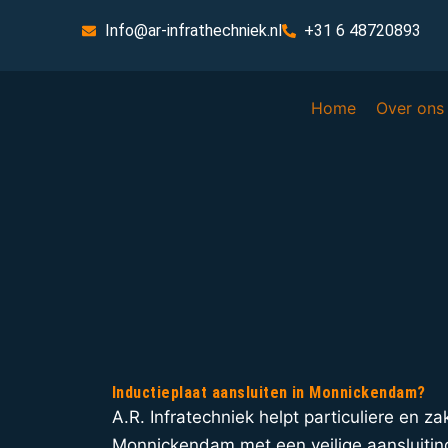
Info@ar-infrathechniek.nl
+31 6 48720893
Home
Over ons
Inductieplaat aansluiten in Monnickendam?
A.R. Infratechniek helpt particuliere en zak
Monnickendam met een veilige aansluiting