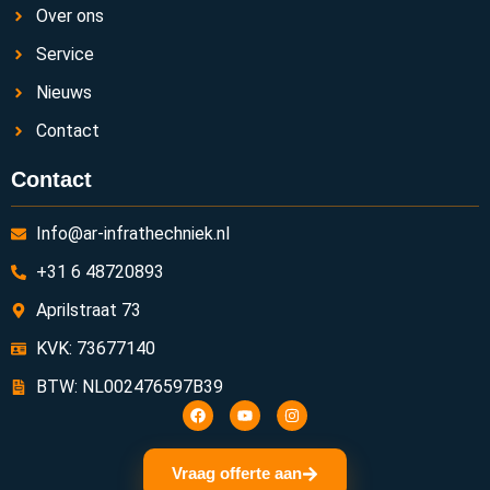
Over ons
Service
Nieuws
Contact
Contact
Info@ar-infrathechniek.nl
+31 6 48720893
Aprilstraat 73
KVK: 73677140
BTW: NL002476597B39
Vraag offerte aan