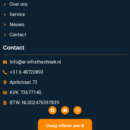
Over ons
Service
Nieuws
Contact
Contact
Info@ar-infrathechniek.nl
+31 6 48720893
Aprilstraat 73
KVK: 73677140
BTW: NL002476597B39
Vraag offerte aan