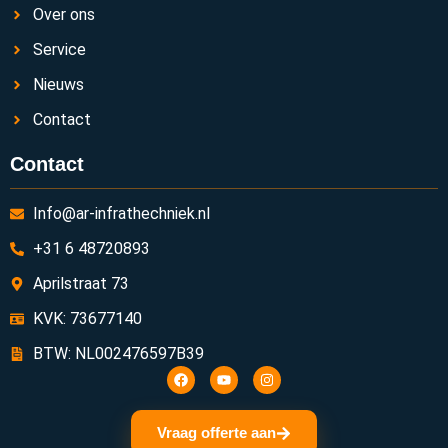
Over ons
Service
Nieuws
Contact
Contact
Info@ar-infrathechniek.nl
+31 6 48720893
Aprilstraat 73
KVK: 73677140
BTW: NL002476597B39
Vraag offerte aan