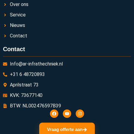
Over ons
Service
Nieuws
Contact
Contact
Info@ar-infrathechniek.nl
+31 6 48720893
Aprilstraat 73
KVK: 73677140
BTW: NL002476597B39
Vraag offerte aan