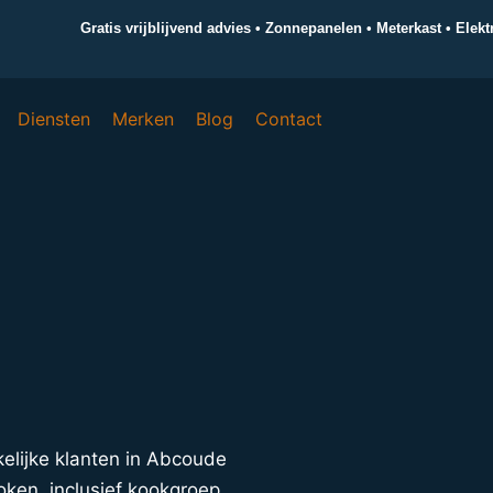
Gratis vrijblijvend advies • Zonnepanelen • Meterkast • Elek
Diensten
Merken
Blog
Contact
akelijke klanten in Abcoude
oken, inclusief kookgroep