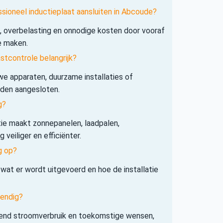
ssioneel inductieplaat aansluiten in Abcoude?
s, overbelasting en onnodige kosten door vooraf
e maken.
tcontrole belangrijk?
e apparaten, duurzame installaties of
rden aangesloten.
g?
tie maakt zonnepanelen, laadpalen,
veiliger en efficiënter.
g op?
 wat er wordt uitgevoerd en hoe de installatie
tendig?
iend stroomverbruik en toekomstige wensen,