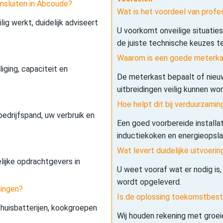
ansluiten in Abcoude?
Wat is het voordeel van profe
lig werkt, duidelijk adviseert
U voorkomt onveilige situatie
de juiste technische keuzes t
Waarom is een goede meterkas
iging, capaciteit en
De meterkast bepaalt of nieuw
uitbreidingen veilig kunnen wo
Hoe helpt dit bij verduurzamin
edrijfspand, uw verbruik en
Een goed voorbereide installa
inductiekoken en energieopslag 
Wat levert duidelijke uitvoerin
elijke opdrachtgevers in
U weet vooraf wat er nodig is,
wordt opgeleverd.
dingen?
Is de oplossing toekomstbes
 thuisbatterijen, kookgroepen
Wij houden rekening met groe