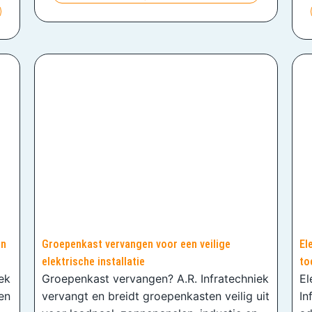
en
Groepenkast vervangen voor een veilige
El
elektrische installatie
to
iek
Groepenkast vervangen? A.R. Infratechniek
El
en
vervangt en breidt groepenkasten veilig uit
In