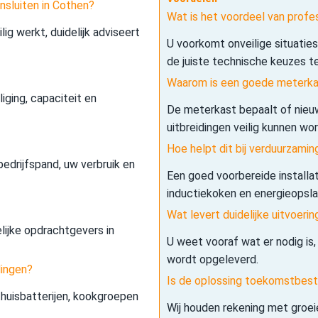
nsluiten in Cothen?
Wat is het voordeel van profes
lig werkt, duidelijk adviseert
U voorkomt onveilige situatie
de juiste technische keuzes t
Waarom is een goede meterkas
iging, capaciteit en
De meterkast bepaalt of nieuw
uitbreidingen veilig kunnen wo
Hoe helpt dit bij verduurzamin
edrijfspand, uw verbruik en
Een goed voorbereide installa
inductiekoken en energieopslag 
Wat levert duidelijke uitvoerin
elijke opdrachtgevers in
U weet vooraf wat er nodig is,
wordt opgeleverd.
dingen?
Is de oplossing toekomstbes
 thuisbatterijen, kookgroepen
Wij houden rekening met groe