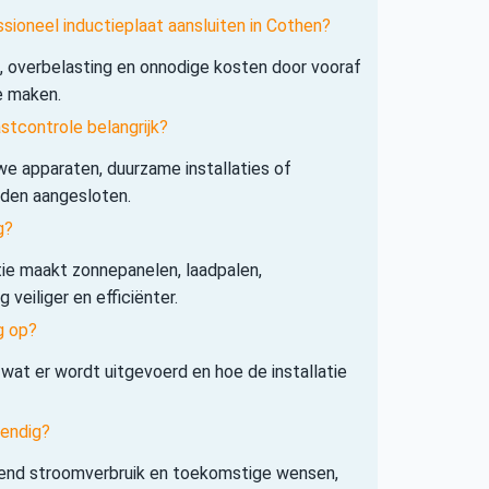
sioneel inductieplaat aansluiten in Cothen?
s, overbelasting en onnodige kosten door vooraf
e maken.
tcontrole belangrijk?
e apparaten, duurzame installaties of
rden aangesloten.
g?
tie maakt zonnepanelen, laadpalen,
veiliger en efficiënter.
g op?
 wat er wordt uitgevoerd en hoe de installatie
tendig?
iend stroomverbruik en toekomstige wensen,