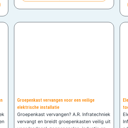
en
Groepenkast vervangen voor een veilige
El
elektrische installatie
to
iek
Groepenkast vervangen? A.R. Infratechniek
El
en
vervangt en breidt groepenkasten veilig uit
In