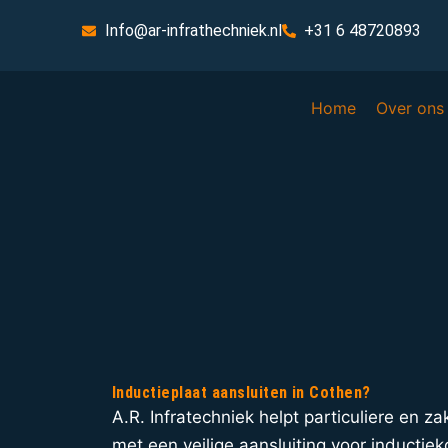
Info@ar-infrathechniek.nl
+31 6 48720893
Home
Over ons
Inductieplaat aansluiten in Cothen?
A.R. Infratechniek helpt particuliere en za
met een veilige aansluiting voor inductiek