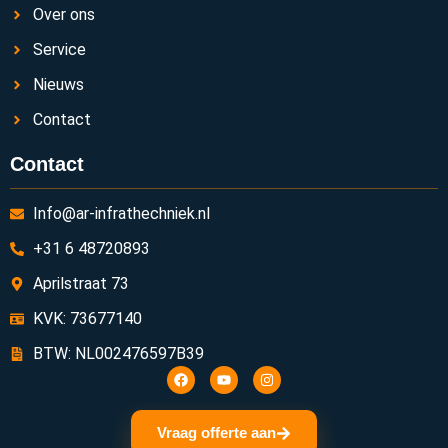
Over ons
Service
Nieuws
Contact
Contact
Info@ar-infrathechniek.nl
+31 6 48720893
Aprilstraat 73
KVK: 73677140
BTW: NL002476597B39
Vraag offerte aan