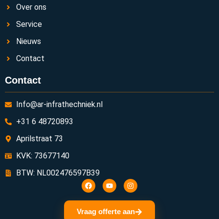
Over ons
Service
Nieuws
Contact
Contact
Info@ar-infrathechniek.nl
+31 6 48720893
Aprilstraat 73
KVK: 73677140
BTW: NL002476597B39
Vraag offerte aan