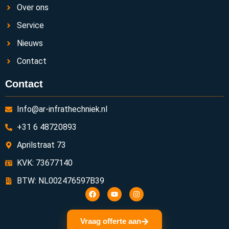
Over ons
Service
Nieuws
Contact
Contact
Info@ar-infrathechniek.nl
+31 6 48720893
Aprilstraat 73
KVK: 73677140
BTW: NL002476597B39
Vraag offerte aan