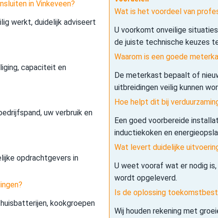
nsluiten in Vinkeveen?
Wat is het voordeel van profes
lig werkt, duidelijk adviseert
U voorkomt onveilige situatie
de juiste technische keuzes t
Waarom is een goede meterkas
iging, capaciteit en
De meterkast bepaalt of nieuw
uitbreidingen veilig kunnen wo
Hoe helpt dit bij verduurzamin
edrijfspand, uw verbruik en
Een goed voorbereide installa
inductiekoken en energieopslag 
Wat levert duidelijke uitvoerin
elijke opdrachtgevers in
U weet vooraf wat er nodig is,
wordt opgeleverd.
dingen?
Is de oplossing toekomstbes
 thuisbatterijen, kookgroepen
Wij houden rekening met groe