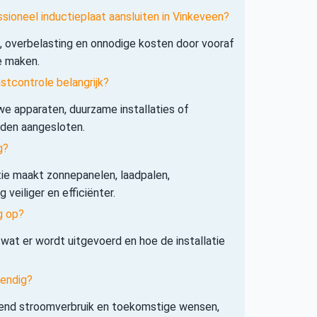
sioneel inductieplaat aansluiten in Vinkeveen?
s, overbelasting en onnodige kosten door vooraf
e maken.
tcontrole belangrijk?
e apparaten, duurzame installaties of
rden aangesloten.
g?
tie maakt zonnepanelen, laadpalen,
veiliger en efficiënter.
g op?
 wat er wordt uitgevoerd en hoe de installatie
tendig?
iend stroomverbruik en toekomstige wensen,