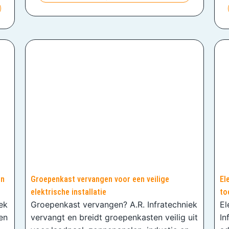
en
Groepenkast vervangen voor een veilige
El
elektrische installatie
to
iek
Groepenkast vervangen? A.R. Infratechniek
El
en
vervangt en breidt groepenkasten veilig uit
In