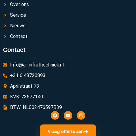
Over ons
Service
Nieuws
Contact
Contact
Info@ar-infrathechniek.nl
+31 6 48720893
Aprilstraat 73
KVK: 73677140
BTW: NL002476597B39
Vraag offerte aan