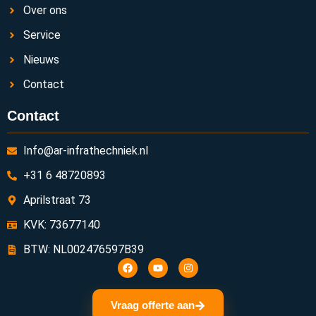
Over ons
Service
Nieuws
Contact
Contact
Info@ar-infrathechniek.nl
+31 6 48720893
Aprilstraat 73
KVK: 73677140
BTW: NL002476597B39
Vraag offerte aan