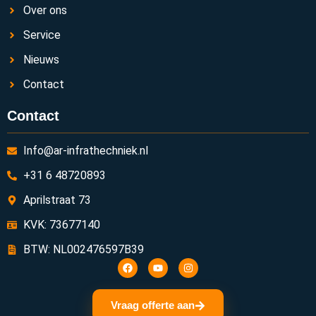
Over ons
Service
Nieuws
Contact
Contact
Info@ar-infrathechniek.nl
+31 6 48720893
Aprilstraat 73
KVK: 73677140
BTW: NL002476597B39
Vraag offerte aan