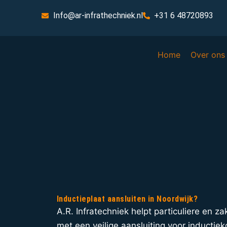
Info@ar-infrathechniek.nl
+31 6 48720893
Home
Over ons
Inductieplaat aansluiten in Noordwijk?
A.R. Infratechniek helpt particuliere en za
met een veilige aansluiting voor inductiek