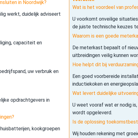
nsluiten in Noordwijk?
Wat is het voordeel van profes
lig werkt, duidelijk adviseert
U voorkomt onveilige situatie
de juiste technische keuzes t
Waarom is een goede meterkas
iging, capaciteit en
De meterkast bepaalt of nieuw
uitbreidingen veilig kunnen wo
Hoe helpt dit bij verduurzamin
edrijfspand, uw verbruik en
Een goed voorbereide installa
inductiekoken en energieopslag 
Wat levert duidelijke uitvoerin
elijke opdrachtgevers in
U weet vooraf wat er nodig is,
wordt opgeleverd.
dingen?
Is de oplossing toekomstbes
 thuisbatterijen, kookgroepen
Wij houden rekening met groe