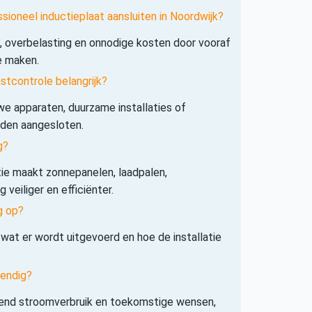
sioneel inductieplaat aansluiten in Noordwijk?
s, overbelasting en onnodige kosten door vooraf
e maken.
tcontrole belangrijk?
e apparaten, duurzame installaties of
rden aangesloten.
g?
tie maakt zonnepanelen, laadpalen,
veiliger en efficiënter.
g op?
 wat er wordt uitgevoerd en hoe de installatie
tendig?
iend stroomverbruik en toekomstige wensen,