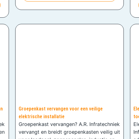
en
Groepenkast vervangen voor een veilige
El
elektrische installatie
to
iek
Groepenkast vervangen? A.R. Infratechniek
El
en
vervangt en breidt groepenkasten veilig uit
In