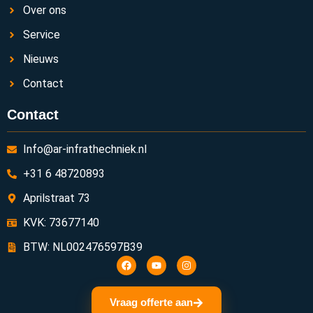
Over ons
Service
Nieuws
Contact
Contact
Info@ar-infrathechniek.nl
+31 6 48720893
Aprilstraat 73
KVK: 73677140
BTW: NL002476597B39
Vraag offerte aan