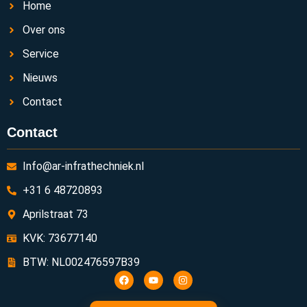
Home
Over ons
Service
Nieuws
Contact
Contact
Info@ar-infrathechniek.nl
+31 6 48720893
Aprilstraat 73
KVK: 73677140
BTW: NL002476597B39