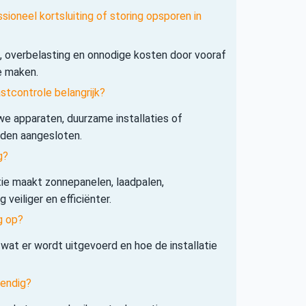
sioneel kortsluiting of storing opsporen in
s, overbelasting en onnodige kosten door vooraf
e maken.
tcontrole belangrijk?
e apparaten, duurzame installaties of
rden aangesloten.
g?
tie maakt zonnepanelen, laadpalen,
veiliger en efficiënter.
g op?
 wat er wordt uitgevoerd en hoe de installatie
tendig?