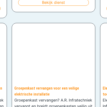
Bekijk dienst
en
Groepenkast vervangen voor een veilige
El
elektrische installatie
to
iek
Groepenkast vervangen? A.R. Infratechniek
El
en
vervangt en breidt groepenkasten veilig uit
In