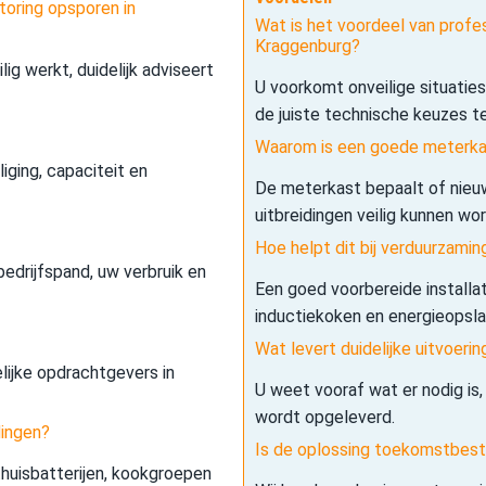
toring opsporen in
Wat is het voordeel van profes
Kraggenburg?
lig werkt, duidelijk adviseert
U voorkomt onveilige situatie
de juiste technische keuzes t
Waarom is een goede meterkas
iging, capaciteit en
De meterkast bepaalt of nieuw
uitbreidingen veilig kunnen wo
Hoe helpt dit bij verduurzamin
edrijfspand, uw verbruik en
Een goed voorbereide installa
inductiekoken en energieopslag 
Wat levert duidelijke uitvoerin
elijke opdrachtgevers in
U weet vooraf wat er nodig is,
wordt opgeleverd.
dingen?
Is de oplossing toekomstbes
 thuisbatterijen, kookgroepen