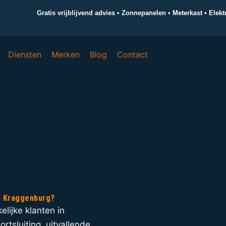
Gratis vrijblijvend advies • Zonnepanelen • Meterkast • Elek
Diensten
Merken
Blog
Contact
 in Kraggenburg?
elijke klanten in
rtsluiting, uitvallende