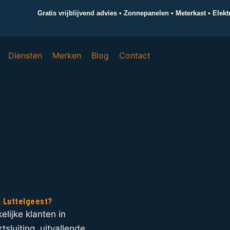
Gratis vrijblijvend advies • Zonnepanelen • Meterkast • Elek
Diensten
Merken
Blog
Contact
in Luttelgeest?
elijke klanten in
tsluiting, uitvallende