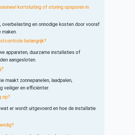
sioneel kortsluiting of storing opsporen in
s, overbelasting en onnodige kosten door vooraf
e maken.
tcontrole belangrijk?
e apparaten, duurzame installaties of
rden aangesloten.
g?
tie maakt zonnepanelen, laadpalen,
veiliger en efficiënter.
g op?
 wat er wordt uitgevoerd en hoe de installatie
tendig?