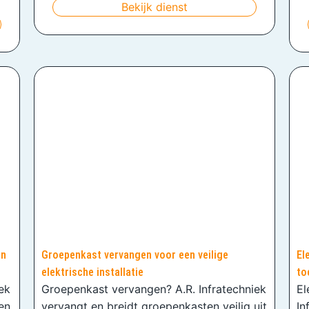
Bekijk dienst
en
Groepenkast vervangen voor een veilige
El
elektrische installatie
to
iek
Groepenkast vervangen? A.R. Infratechniek
El
en
vervangt en breidt groepenkasten veilig uit
In