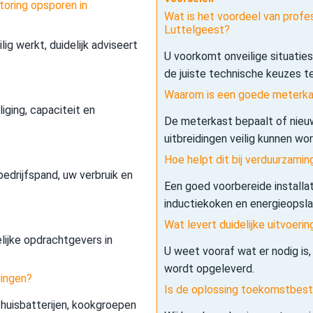
toring opsporen in
Wat is het voordeel van profes
Luttelgeest?
lig werkt, duidelijk adviseert
U voorkomt onveilige situatie
de juiste technische keuzes t
Waarom is een goede meterkas
iging, capaciteit en
De meterkast bepaalt of nieuw
uitbreidingen veilig kunnen wo
Hoe helpt dit bij verduurzamin
edrijfspand, uw verbruik en
Een goed voorbereide installa
inductiekoken en energieopslag 
Wat levert duidelijke uitvoerin
elijke opdrachtgevers in
U weet vooraf wat er nodig is,
wordt opgeleverd.
dingen?
Is de oplossing toekomstbes
 thuisbatterijen, kookgroepen