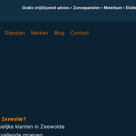
Gratis vrijblijvend advies • Zonnepanelen • Meterkast • Elek
Diensten
Merken
Blog
Contact
in Zeewolde?
akelijke klanten in Zeewolde
uitvallende groepen,