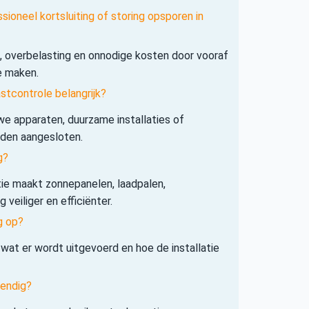
sioneel kortsluiting of storing opsporen in
s, overbelasting en onnodige kosten door vooraf
e maken.
tcontrole belangrijk?
e apparaten, duurzame installaties of
rden aangesloten.
g?
tie maakt zonnepanelen, laadpalen,
veiliger en efficiënter.
g op?
 wat er wordt uitgevoerd en hoe de installatie
tendig?