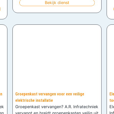
Bekijk dienst
en
Groepenkast vervangen voor een veilige
El
elektrische installatie
to
iek
Groepenkast vervangen? A.R. Infratechniek
El
en
vervangt en breidt groepenkasten veilig uit
In