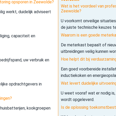
 storing opsporen in Zeewolde?
Wat is het voordeel van profes
Zeewolde?
lig werkt, duidelijk adviseert
U voorkomt onveilige situatie
de juiste technische keuzes t
Waarom is een goede meterkas
iging, capaciteit en
De meterkast bepaalt of nieuw
uitbreidingen veilig kunnen wo
Hoe helpt dit bij verduurzamin
edrijfspand, uw verbruik en
Een goed voorbereide installa
inductiekoken en energieopslag 
Wat levert duidelijke uitvoerin
elijke opdrachtgevers in
U weet vooraf wat er nodig is,
dingen?
wordt opgeleverd.
Is de oplossing toekomstbes
 thuisbatterijen, kookgroepen