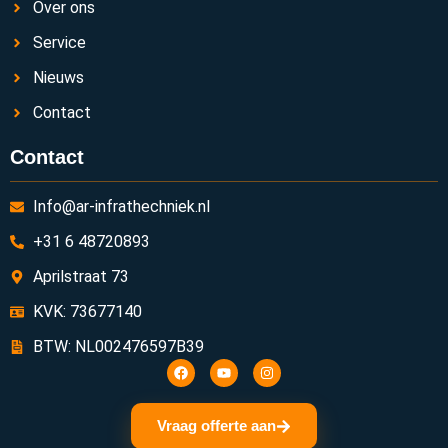
Over ons
Service
Nieuws
Contact
Contact
Info@ar-infrathechniek.nl
+31 6 48720893
Aprilstraat 73
KVK: 73677140
BTW: NL002476597B39
Vraag offerte aan