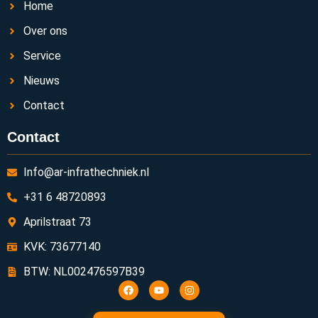
Home
Over ons
Service
Nieuws
Contact
Contact
Info@ar-infrathechniek.nl
+31 6 48720893
Aprilstraat 73
KVK: 73677140
BTW: NL002476597B39