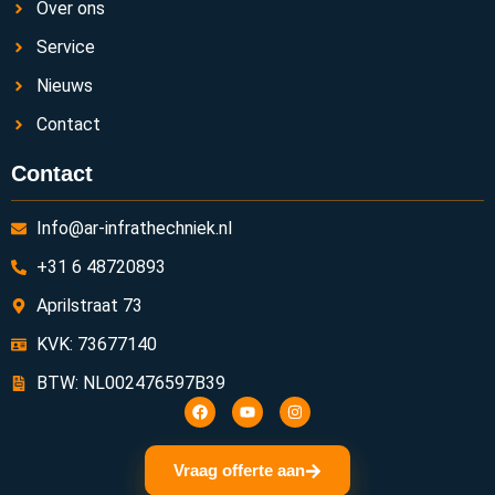
Over ons
Service
Nieuws
Contact
Contact
Info@ar-infrathechniek.nl
+31 6 48720893
Aprilstraat 73
KVK: 73677140
BTW: NL002476597B39
Vraag offerte aan