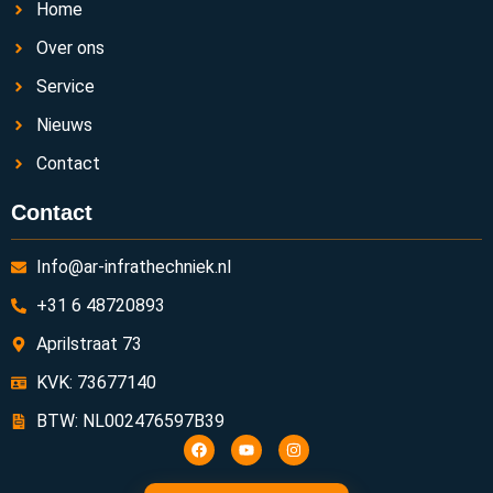
Home
Over ons
Service
Nieuws
Contact
Contact
Info@ar-infrathechniek.nl
+31 6 48720893
Aprilstraat 73
KVK: 73677140
BTW: NL002476597B39