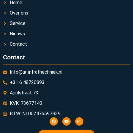
Home
Over ons
Service
Nieuws
Contact
Contact
Info@ar-infrathechniek.nl
+31 6 48720893
Aprilstraat 73
KVK: 73677140
BTW: NL002476597B39