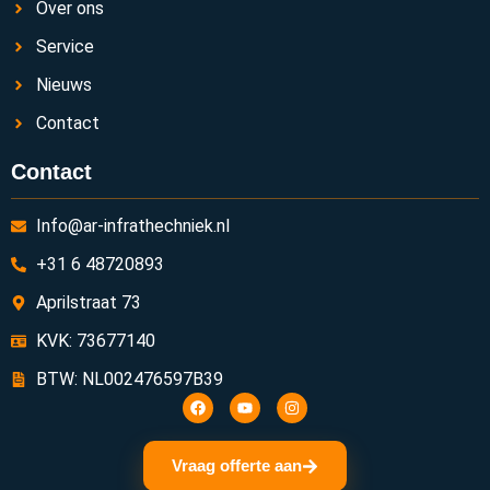
Over ons
Service
Nieuws
Contact
Contact
Info@ar-infrathechniek.nl
+31 6 48720893
Aprilstraat 73
KVK: 73677140
BTW: NL002476597B39
Vraag offerte aan