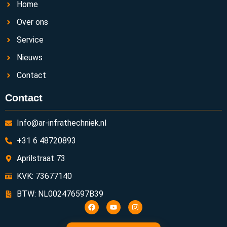
Home
Over ons
Service
Nieuws
Contact
Contact
Info@ar-infrathechniek.nl
+31 6 48720893
Aprilstraat 73
KVK: 73677140
BTW: NL002476597B39