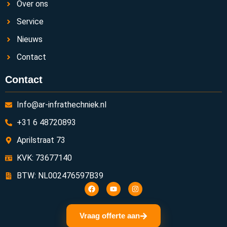
Over ons
Service
Nieuws
Contact
Contact
Info@ar-infrathechniek.nl
+31 6 48720893
Aprilstraat 73
KVK: 73677140
BTW: NL002476597B39
Vraag offerte aan