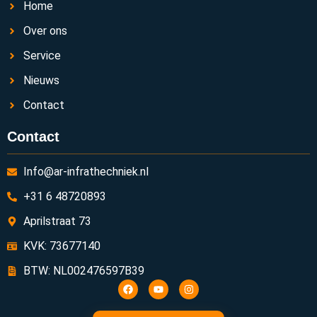
Home
Over ons
Service
Nieuws
Contact
Contact
Info@ar-infrathechniek.nl
+31 6 48720893
Aprilstraat 73
KVK: 73677140
BTW: NL002476597B39