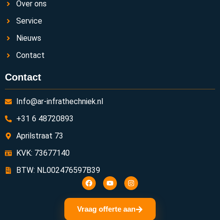
Over ons
Service
Nieuws
Contact
Contact
Info@ar-infrathechniek.nl
+31 6 48720893
Aprilstraat 73
KVK: 73677140
BTW: NL002476597B39
Vraag offerte aan