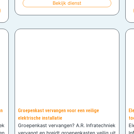
Bekijk dienst
en
Groepenkast vervangen voor een veilige
El
elektrische installatie
to
iek
Groepenkast vervangen? A.R. Infratechniek
El
en
vervangt en breidt groepenkasten veilig uit
In