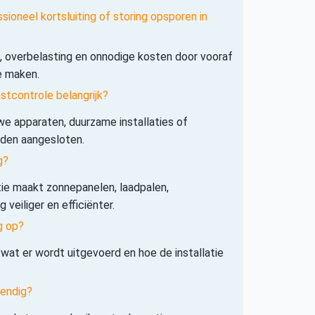
sioneel kortsluiting of storing opsporen in
s, overbelasting en onnodige kosten door vooraf
e maken.
tcontrole belangrijk?
e apparaten, duurzame installaties of
rden aangesloten.
g?
tie maakt zonnepanelen, laadpalen,
veiliger en efficiënter.
g op?
 wat er wordt uitgevoerd en hoe de installatie
tendig?