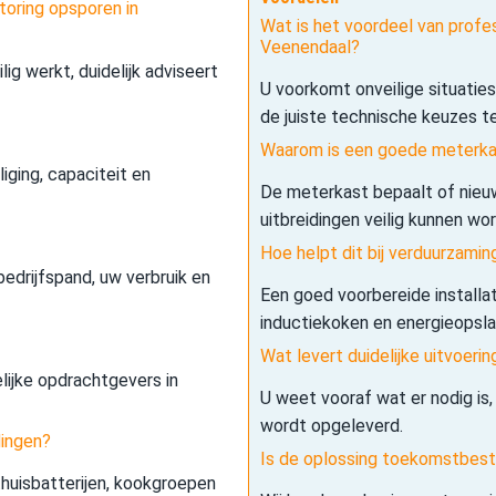
toring opsporen in
Wat is het voordeel van profes
Veenendaal?
lig werkt, duidelijk adviseert
U voorkomt onveilige situatie
de juiste technische keuzes t
Waarom is een goede meterkas
iging, capaciteit en
De meterkast bepaalt of nieuw
uitbreidingen veilig kunnen wo
Hoe helpt dit bij verduurzamin
edrijfspand, uw verbruik en
Een goed voorbereide installa
inductiekoken en energieopslag 
Wat levert duidelijke uitvoerin
elijke opdrachtgevers in
U weet vooraf wat er nodig is,
wordt opgeleverd.
dingen?
Is de oplossing toekomstbes
 thuisbatterijen, kookgroepen