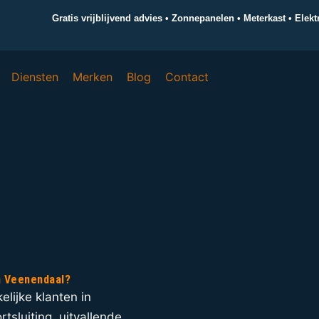
Gratis vrijblijvend advies • Zonnepanelen • Meterkast • Elek
Diensten
Merken
Blog
Contact
in Veenendaal?
elijke klanten in
tsluiting, uitvallende