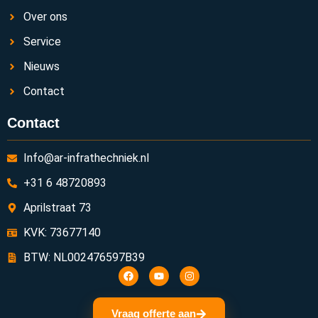
Over ons
Service
Nieuws
Contact
Contact
Info@ar-infrathechniek.nl
+31 6 48720893
Aprilstraat 73
KVK: 73677140
BTW: NL002476597B39
Vraag offerte aan