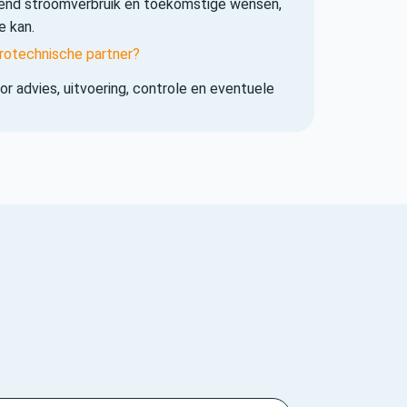
iend stroomverbruik en toekomstige wensen,
e kan.
rotechnische partner?
r advies, uitvoering, controle en eventuele