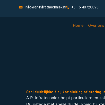
Info@ar-infrathechniek.nl
+31 6 48720893
Home
Over ons
Snel duidelijkheid bij kortsluiting of storing i
A.R. Infratechniek helpt particuliere en zak
Duurstede met snelle duidelijkheid bij kort