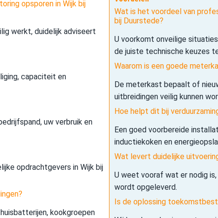
oring opsporen in Wijk bij
Wat is het voordeel van profes
bij Duurstede?
lig werkt, duidelijk adviseert
U voorkomt onveilige situatie
de juiste technische keuzes t
Waarom is een goede meterkas
iging, capaciteit en
De meterkast bepaalt of nieuw
uitbreidingen veilig kunnen wo
Hoe helpt dit bij verduurzamin
edrijfspand, uw verbruik en
Een goed voorbereide installa
inductiekoken en energieopslag 
Wat levert duidelijke uitvoerin
lijke opdrachtgevers in Wijk bij
U weet vooraf wat er nodig is,
wordt opgeleverd.
dingen?
Is de oplossing toekomstbes
 thuisbatterijen, kookgroepen