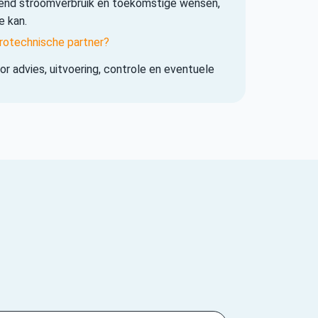
iend stroomverbruik en toekomstige wensen,
e kan.
rotechnische partner?
r advies, uitvoering, controle en eventuele