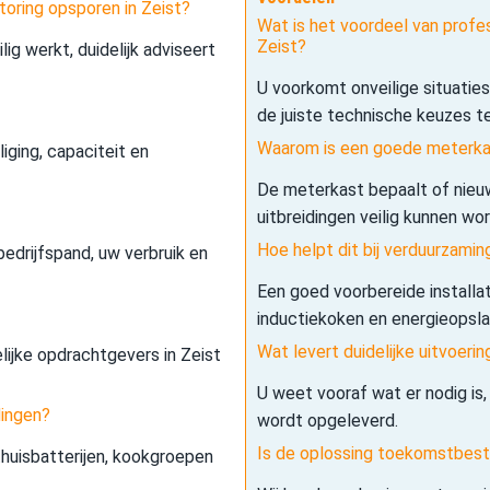
toring opsporen in Zeist?
Wat is het voordeel van profes
Zeist?
lig werkt, duidelijk adviseert
U voorkomt onveilige situatie
de juiste technische keuzes t
Waarom is een goede meterkas
iging, capaciteit en
De meterkast bepaalt of nieuw
uitbreidingen veilig kunnen wo
Hoe helpt dit bij verduurzamin
edrijfspand, uw verbruik en
Een goed voorbereide installa
inductiekoken en energieopslag 
Wat levert duidelijke uitvoerin
elijke opdrachtgevers in Zeist
U weet vooraf wat er nodig is,
dingen?
wordt opgeleverd.
Is de oplossing toekomstbes
 thuisbatterijen, kookgroepen