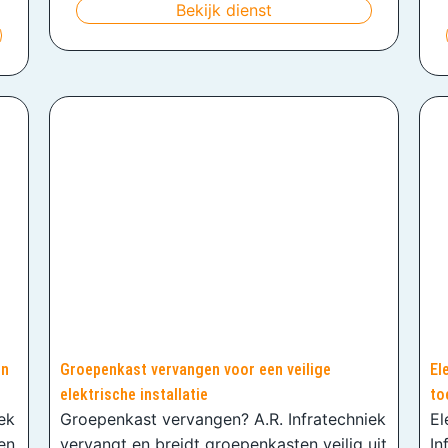
Bekijk dienst
en
Groepenkast vervangen voor een veilige
El
elektrische installatie
to
iek
Groepenkast vervangen? A.R. Infratechniek
El
en
vervangt en breidt groepenkasten veilig uit
In