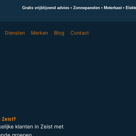
Gratis vrijblijvend advies • Zonnepanelen • Meterkast • Elek
Diensten
Merken
Blog
Contact
n Zeist?
kelijke klanten in Zeist met
llende groepen,