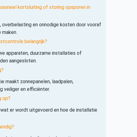
sioneel kortsluiting of storing opsporen in
s, overbelasting en onnodige kosten door vooraf
e maken.
tcontrole belangrijk?
e apparaten, duurzame installaties of
rden aangesloten.
g?
tie maakt zonnepanelen, laadpalen,
veiliger en efficiënter.
g op?
 wat er wordt uitgevoerd en hoe de installatie
tendig?