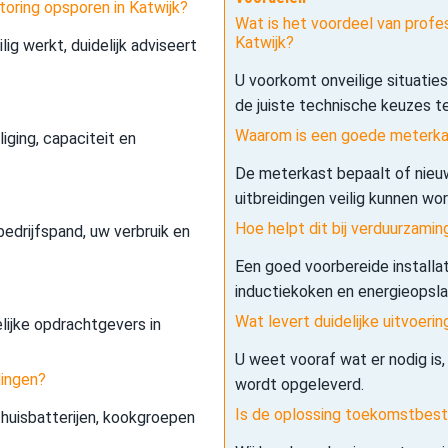
toring opsporen in Katwijk?
Wat is het voordeel van profes
Katwijk?
lig werkt, duidelijk adviseert
U voorkomt onveilige situatie
de juiste technische keuzes t
Waarom is een goede meterkas
iging, capaciteit en
De meterkast bepaalt of nieuw
uitbreidingen veilig kunnen wo
Hoe helpt dit bij verduurzamin
edrijfspand, uw verbruik en
Een goed voorbereide installa
inductiekoken en energieopslag 
Wat levert duidelijke uitvoerin
elijke opdrachtgevers in
U weet vooraf wat er nodig is,
dingen?
wordt opgeleverd.
Is de oplossing toekomstbes
 thuisbatterijen, kookgroepen