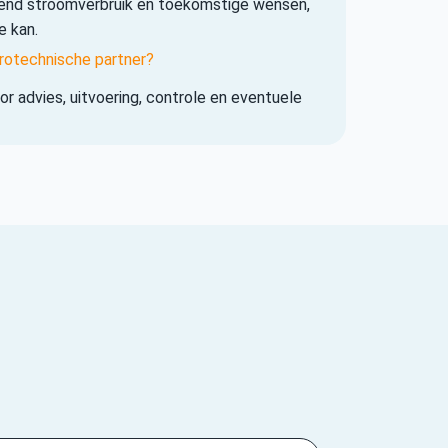
iend stroomverbruik en toekomstige wensen,
e kan.
rotechnische partner?
r advies, uitvoering, controle en eventuele