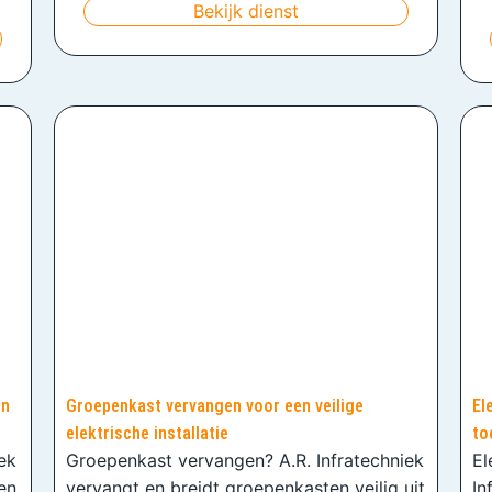
Bekijk dienst
en
Groepenkast vervangen voor een veilige
El
elektrische installatie
to
iek
Groepenkast vervangen? A.R. Infratechniek
El
en
vervangt en breidt groepenkasten veilig uit
In