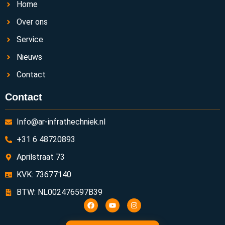
Home
Over ons
Service
Nieuws
Contact
Contact
Info@ar-infrathechniek.nl
+31 6 48720893
Aprilstraat 73
KVK: 73677140
BTW: NL002476597B39