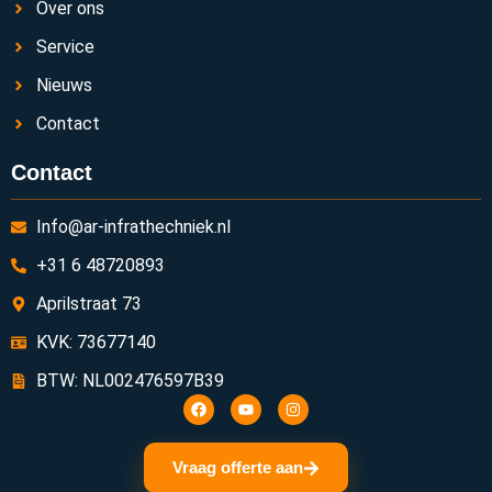
Over ons
Service
Nieuws
Contact
Contact
Info@ar-infrathechniek.nl
+31 6 48720893
Aprilstraat 73
KVK: 73677140
BTW: NL002476597B39
Vraag offerte aan