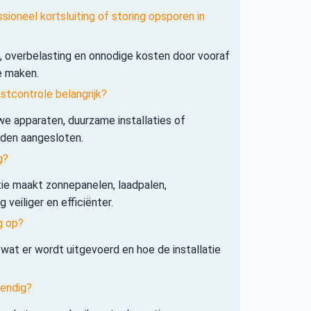
sioneel kortsluiting of storing opsporen in
s, overbelasting en onnodige kosten door vooraf
e maken.
tcontrole belangrijk?
e apparaten, duurzame installaties of
rden aangesloten.
g?
tie maakt zonnepanelen, laadpalen,
veiliger en efficiënter.
g op?
 wat er wordt uitgevoerd en hoe de installatie
tendig?