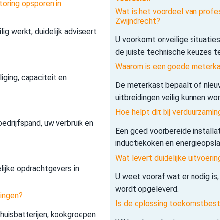
toring opsporen in
Wat is het voordeel van profes
Zwijndrecht?
lig werkt, duidelijk adviseert
U voorkomt onveilige situatie
de juiste technische keuzes t
Waarom is een goede meterkas
iging, capaciteit en
De meterkast bepaalt of nieuw
uitbreidingen veilig kunnen wo
Hoe helpt dit bij verduurzamin
edrijfspand, uw verbruik en
Een goed voorbereide installa
inductiekoken en energieopslag 
Wat levert duidelijke uitvoerin
elijke opdrachtgevers in
U weet vooraf wat er nodig is,
wordt opgeleverd.
dingen?
Is de oplossing toekomstbes
 thuisbatterijen, kookgroepen