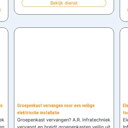
Bekijk dienst
en
Groepenkast vervangen voor een veilige
El
elektrische installatie
to
iek
Groepenkast vervangen? A.R. Infratechniek
El
en
vervangt en breidt groepenkasten veilig uit
In