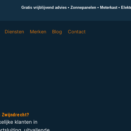
Gratis vrijblijvend advies • Zonnepanelen • Meterkast • Elek
Diensten
Merken
Blog
Contact
in Zwijndrecht?
elijke klanten in
rtsluiting, uitvallende