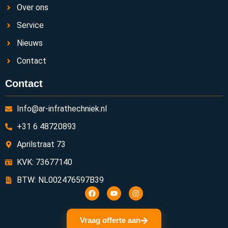
Over ons
Service
Nieuws
Contact
Contact
Info@ar-infrathechniek.nl
+31 6 48720893
Aprilstraat 73
KVK: 73677140
BTW: NL002476597B39
Vraag offerte aan