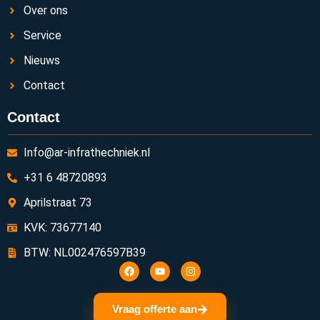
Over ons
Service
Nieuws
Contact
Contact
Info@ar-infrathechniek.nl
+31 6 48720893
Aprilstraat 73
KVK: 73677140
BTW: NL002476597B39
Vraag offerte aan