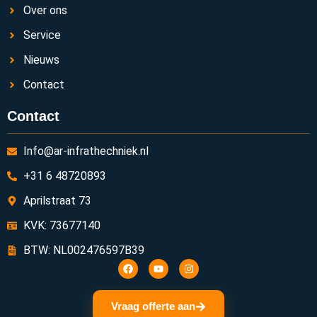
Over ons
Service
Nieuws
Contact
Contact
Info@ar-infrathechniek.nl
+31 6 48720893
Aprilstraat 73
KVK: 73677140
BTW: NL002476597B39
Vraag offerte aan