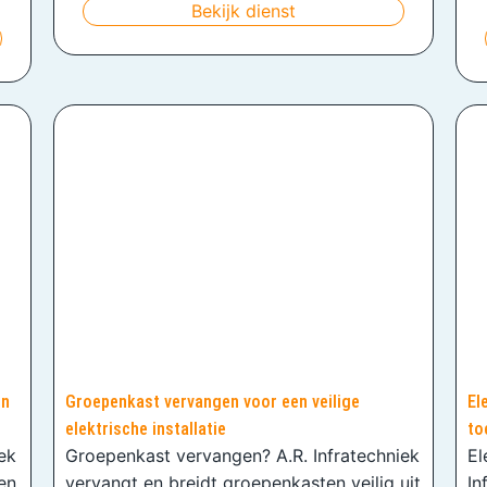
Bekijk dienst
en
Groepenkast vervangen voor een veilige
El
elektrische installatie
to
iek
Groepenkast vervangen? A.R. Infratechniek
El
en
vervangt en breidt groepenkasten veilig uit
In