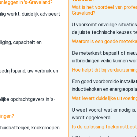
nleggen in 's-Graveland?
Wat is het voordeel van profe
Graveland?
lig werkt, duidelijk adviseert
U voorkomt onveilige situatie
de juiste technische keuzes t
Waarom is een goede meterkas
iging, capaciteit en
De meterkast bepaalt of nieuw
uitbreidingen veilig kunnen wo
Hoe helpt dit bij verduurzamin
edrijfspand, uw verbruik en
Een goed voorbereide installa
inductiekoken en energieopslag 
Wat levert duidelijke uitvoerin
lijke opdrachtgevers in 's-
U weet vooraf wat er nodig is,
dingen?
wordt opgeleverd.
Is de oplossing toekomstbes
 thuisbatterijen, kookgroepen