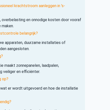
ssioneel krachtstroom aanleggen in 's-
s, overbelasting en onnodige kosten door vooraf
e maken.
tcontrole belangrijk?
e apparaten, duurzame installaties of
rden aangesloten.
g?
tie maakt zonnepanelen, laadpalen,
veiliger en efficiënter.
g op?
 wat er wordt uitgevoerd en hoe de installatie
tendig?