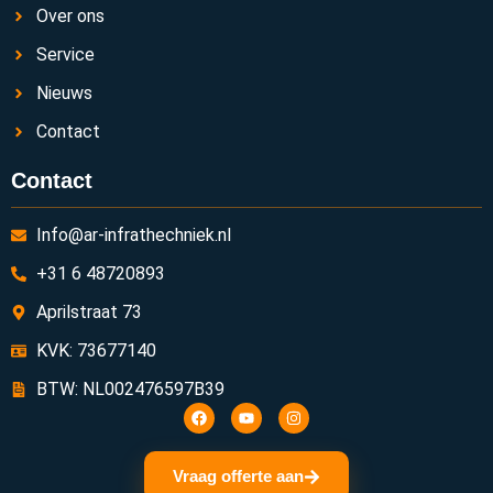
Over ons
Service
Nieuws
Contact
Contact
Info@ar-infrathechniek.nl
+31 6 48720893
Aprilstraat 73
KVK: 73677140
BTW: NL002476597B39
Vraag offerte aan